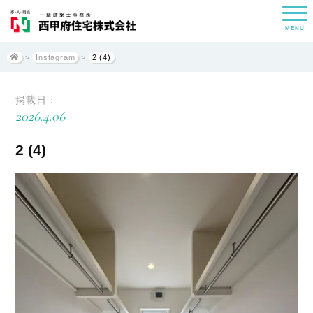
MENU
>
Instagram
>
2 (4)
掲載日：
2026.4.06
2 (4)