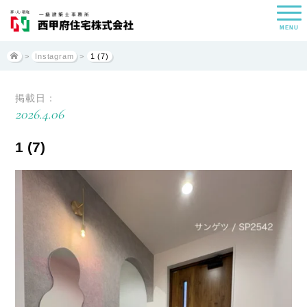
MENU
>
Instagram
>
1 (7)
掲載日：
2026.4.06
1 (7)