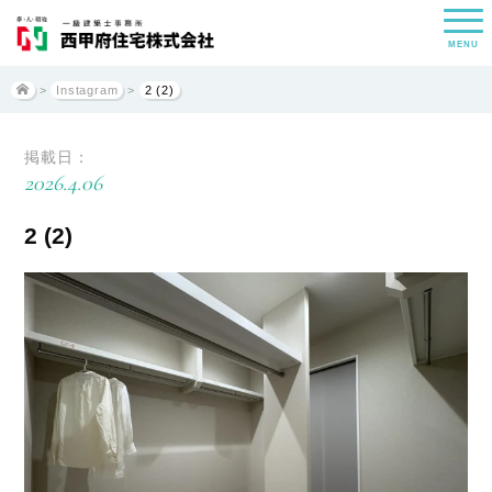
MENU
>
Instagram
>
2 (2)
掲載日：
2026.4.06
2 (2)