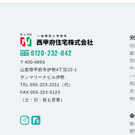
分
分
0120-232-042
建
売
〒400-0856
中
山梨県甲府市伊勢4丁目22-1
バ
サンマリーナビル伊勢
商
TEL 055-223-2211（代）
見
FAX 055-223-5123
物
（土・日・祝も営業）
会
拠
西