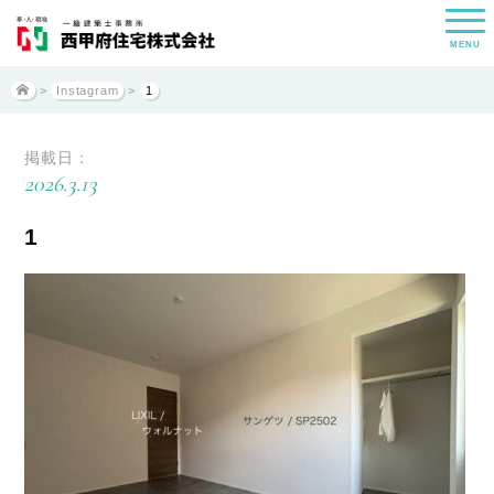
MENU
>
Instagram
>
1
掲載日：
2026.3.13
1