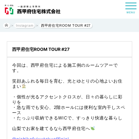
MENU
>
Instagram
>
西甲府住宅ROOM TOUR #27
西甲府住宅ROOM TOUR #27
今回は、西甲府住宅による施工例のルームツアーで
す。
笑顔あふれる毎日を育む、光とゆとりの心地よいお住
まい
・個性が光るアクセントクロスが、日々の暮らしに彩
りを
・急な雨でも安心、2階ホールには便利な室内干しスペ
ース
・たっぷり収納できるWICで、すっきり快適な暮らし
山梨でお家を建てるなら西甲府住宅へ
@nishikofujyutakuofficial