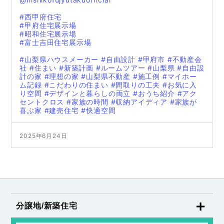
#西甲府住宅
#甲府住宅展示場
#昭和住宅展示場
#富士吉田住宅展示場
#山梨県ハウスメーカー
#自由設計
#甲府市
#不動産会
社
#住まい
#新築計画
#ルームツアー
#山梨県
#自由設
計の家
#理想の家
#山梨県不動産
#施工例
#マイホー
ム記録
#こだわりの住まい
#間取りの工夫
#お気に入
り空間
#デザインと暮らしの両立
#おうち紹介
#アク
セントクロス
#家族の時間
#収納アイディア
#家族が
喜ぶ家
#建売住宅
#快適空間
2025年6月24日
分譲地/新築住宅