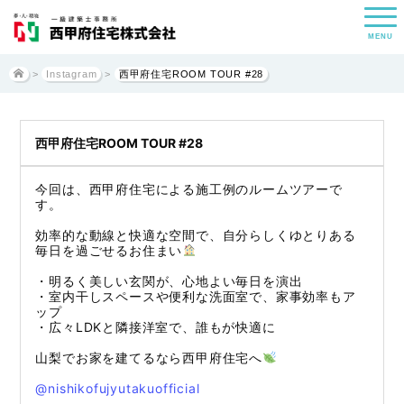
MENU
>
Instagram
>
西甲府住宅ROOM TOUR #28
西甲府住宅ROOM TOUR #28
今回は、西甲府住宅による施工例のルームツアーで
す。
効率的な動線と快適な空間で、自分らしくゆとりある
毎日を過ごせるお住まい
・明るく美しい玄関が、心地よい毎日を演出
・室内干しスペースや便利な洗面室で、家事効率もア
ップ
・広々LDKと隣接洋室で、誰もが快適に
山梨でお家を建てるなら西甲府住宅へ
@nishikofujyutakuofficial