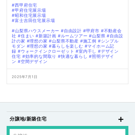
#西甲府住宅
#甲府住宅展示場
#昭和住宅展示場
#富士吉田住宅展示場
#山梨県ハウスメーカー
#自由設計
#甲府市
#不動産会
社
#住まい
#新築計画
#ルームツアー
#山梨県
#自由設
計の家
#理想の家
#山梨県不動産
#施工例
#シンプル
モダン
#理想の家
#暮らしを楽しむ
#マイホーム記
録
#ウォークインクローゼット
#室内干し
#デザイン
住宅
#効率的な間取り
#快適な暮らし
#照明デザイ
ン
#空間デザイン
2025年7月1日
分譲地/新築住宅