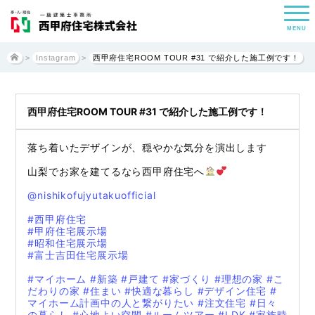
MENU
>
Instagram
>
西甲府住宅ROOM TOUR #31 で紹介した施工例です！
西甲府住宅ROOM TOUR #31 で紹介した施工例です！
落ち着いたデザインが、穏やかな気分を演出します
山梨でお家を建てるなら西甲府住宅へ
@nishikofujyutakuofficial
#西甲府住宅
#甲府住宅展示場
#昭和住宅展示場
#富士吉田住宅展示場
#マイホーム
#新築
#戸建て
#家づくり
#理想の家
#こ
だわりの家
#住まい
#快適な暮らし
#デザイン住宅
#
マイホーム計画中の人と繋がりたい
#注文住宅
#日々
の暮らし
#心地よい空間
#ルームツアー
#LDK
#家族時