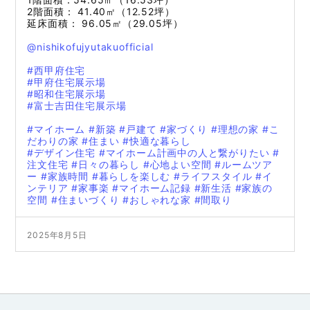
2階面積： 41.40㎡（12.52坪）
延床面積： 96.05㎡（29.05坪）
@nishikofujyutakuofficial
#西甲府住宅
#甲府住宅展示場
#昭和住宅展示場
#富士吉田住宅展示場
#マイホーム
#新築
#戸建て
#家づくり
#理想の家
#こ
だわりの家
#住まい
#快適な暮らし
#デザイン住宅
#マイホーム計画中の人と繋がりたい
#
注文住宅
#日々の暮らし
#心地よい空間
#ルームツア
ー
#家族時間
#暮らしを楽しむ
#ライフスタイル
#イ
ンテリア
#家事楽
#マイホーム記録
#新生活
#家族の
空間
#住まいづくり
#おしゃれな家
#間取り
2025年8月5日