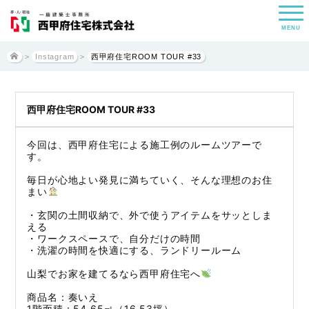
MENU
>
Instagram
>
西甲府住宅ROOM TOUR #33
西甲府住宅ROOM TOUR #33
今回は、西甲府住宅による施工例のルームツアーで
す。
毎日が心地よい発見に満ちていく、そんな理想のお住
まい
・玄関の土間収納で、外で使うアイテムをサッとしま
える
・ワークスペースで、自分だけの時間
・洗濯の時間を快適にする、ランドリールーム
山梨でお家を建てるなら西甲府住宅へ
商品名：奏いえ
1階面積：54.65㎡（16.53坪）