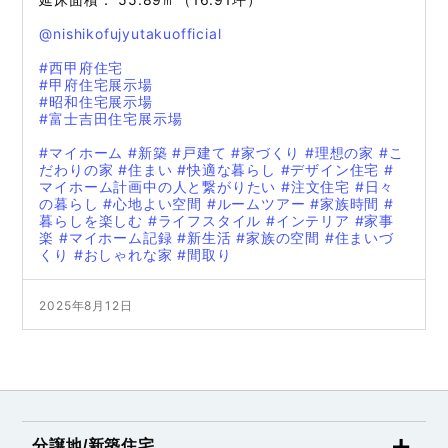
@nishikofujyutakuofficial
#西甲府住宅
#甲府住宅展示場
#昭和住宅展示場
#富士吉田住宅展示場
#マイホーム
#新築
#戸建て
#家づくり
#理想の家
#こ
だわりの家
#住まい
#快適な暮らし
#デザイン住宅
#
マイホーム計画中の人と繋がりたい
#注文住宅
#日々
の暮らし
#心地よい空間
#ルームツアー
#家族時間
#
暮らしを楽しむ
#ライフスタイル
#インテリア
#家事
楽
#マイホーム記録
#新生活
#家族の空間
#住まいづ
くり
#おしゃれな家
#間取り
2025年8月12日
分譲地/新築住宅