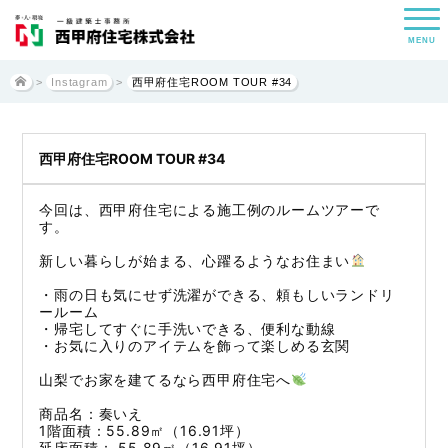
MENU
>
Instagram
>
西甲府住宅ROOM TOUR #34
西甲府住宅ROOM TOUR #34
今回は、西甲府住宅による施工例のルームツアーで
す。
新しい暮らしが始まる、心躍るようなお住まい
・雨の日も気にせず洗濯ができる、頼もしいランドリ
ールーム
・帰宅してすぐに手洗いできる、便利な動線
・お気に入りのアイテムを飾って楽しめる玄関
山梨でお家を建てるなら西甲府住宅へ
商品名：奏いえ
1階面積：55.89㎡（16.91坪）
延床面積： 55.89㎡（16.91坪）