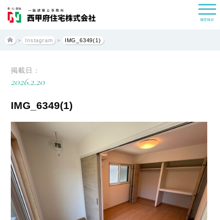
MENU
>
Instagram
>
IMG_6349(1)
掲載日：
2026.2.20
IMG_6349(1)