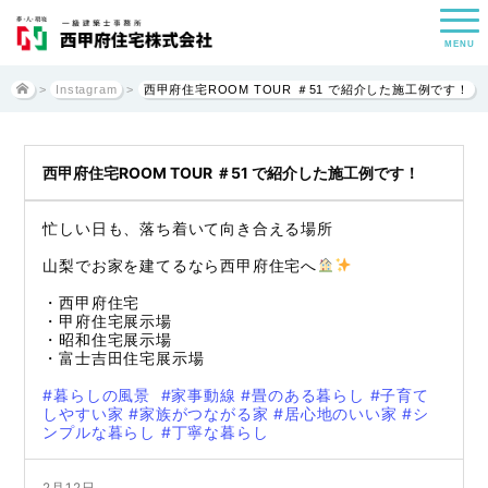
MENU
>
Instagram
>
西甲府住宅ROOM TOUR ＃51 で紹介した施工例です！
西甲府住宅ROOM TOUR ＃51 で紹介した施工例です！
忙しい日も、落ち着いて向き合える場所
山梨でお家を建てるなら西甲府住宅へ
・西甲府住宅
・甲府住宅展示場
・昭和住宅展示場
・富士吉田住宅展示場
#暮らしの風景
#家事動線
#畳のある暮らし
#子育て
しやすい家
#家族がつながる家
#居心地のいい家
#シ
ンプルな暮らし
#丁寧な暮らし
2月12日