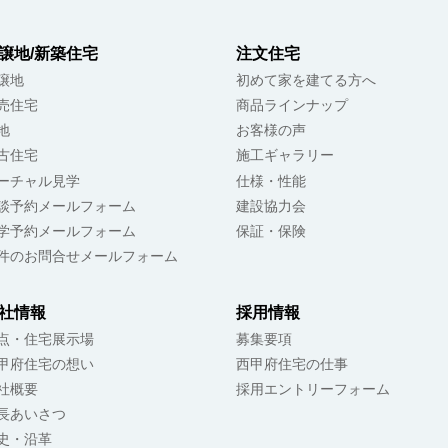
#間取りを楽しむ
#畳のある暮らし
#書斎のある家
#住まいの余白
譲地/新築住宅
注文住宅
譲地
初めて家を建てる方へ
売住宅
商品ラインナップ
地
お客様の声
古住宅
施工ギャラリー
ーチャル見学
仕様・性能
談予約メールフォーム
建設協力会
学予約メールフォーム
保証・保険
件のお問合せメールフォーム
社情報
採用情報
点・住宅展示場
募集要項
甲府住宅の想い
西甲府住宅の仕事
社概要
採用エントリーフォーム
長あいさつ
史・沿革