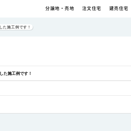
分譲地・売地
注文住宅
建売住宅
紹介した施工例です！
紹介した施工例です！
間そのものを楽しめるトイレ
へ