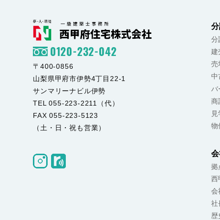
#暮らしを選ぶ家
#住まいの選択肢
分
分
0120-232-042
建
売
〒400-0856
中
山梨県甲府市伊勢4丁目22-1
バ
サンマリーナビル伊勢
商
TEL 055-223-2211（代）
見
FAX 055-223-5123
物
（土・日・祝も営業）
会
拠
西
会
社
歴