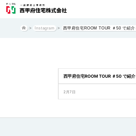
>
Instagram
>
西甲府住宅ROOM TOUR ＃50 で
西甲府住宅ROOM TOUR ＃50 で
落ち着いたトーンと光の演出で、空
2月7日
山梨でお家を建てるなら西甲府住宅
・西甲府住宅
・甲府住宅展示場
・昭和住宅展示場
・富士吉田住宅展示場