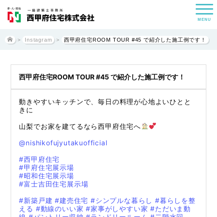
MENU
>
Instagram
>
西甲府住宅ROOM TOUR #45 で紹介した施工例です！
西甲府住宅ROOM TOUR #45 で紹介した施工例です！
動きやすいキッチンで、毎日の料理が心地よいひとと
きに
山梨でお家を建てるなら西甲府住宅へ
@nishikofujyutakuofficial
#西甲府住宅
#甲府住宅展示場
#昭和住宅展示場
#富士吉田住宅展示場
#新築戸建
#建売住宅
#シンプルな暮らし
#暮らしを整
える
#動線のいい家
#家事がしやすい家
#ただいま動
線
#パントリー収納
#ランドリールーム
#二階水回