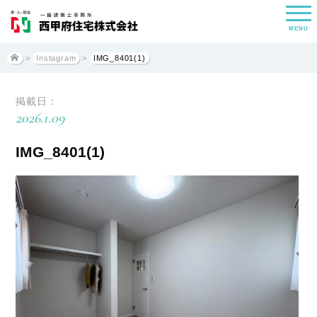
MENU
>
Instagram
>
IMG_8401(1)
掲載日：
2026.1.09
IMG_8401(1)