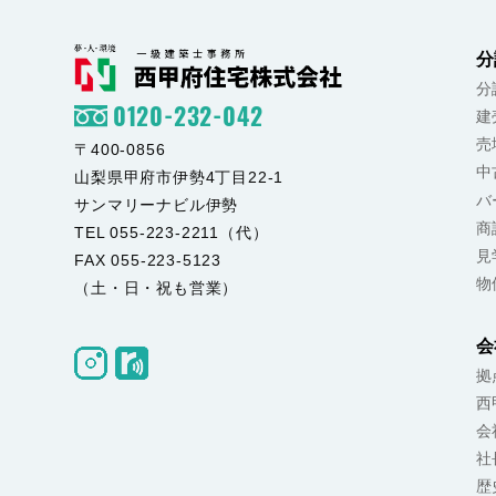
#富士吉田住宅展示場
#新築戸建
#建売住宅
#マイホーム
分
ンテリア
#家族の時間
#暮らしを整
想の住まい
#暮らしのひとコマ
#
分
0120-232-042
建
売
〒400-0856
中
山梨県甲府市伊勢4丁目22-1
バ
サンマリーナビル伊勢
商
TEL 055-223-2211（代）
見
FAX 055-223-5123
物
（土・日・祝も営業）
会
拠
西
会
社
歴