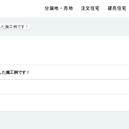
分譲地・売地
注文住宅
建売住宅
介した施工例です！
紹介した施工例です！
トイレ
へ