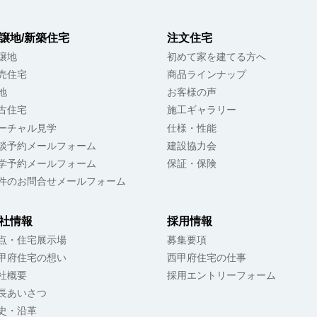
計画
#心地よい暮らし
#暮らしを楽しむ
#丁寧な暮らし
#おうち時
譲地/新築住宅
注文住宅
える
#おしゃれな家
#ルームツアー
#住宅紹介
#暮らしの提案
#家
毎日が心地いい
譲地
初めて家を建てる方へ
売住宅
商品ラインナップ
地
お客様の声
古住宅
施工ギャラリー
ーチャル見学
仕様・性能
談予約メールフォーム
建設協力会
学予約メールフォーム
保証・保険
件のお問合せメールフォーム
社情報
採用情報
点・住宅展示場
募集要項
甲府住宅の想い
西甲府住宅の仕事
社概要
採用エントリーフォーム
長あいさつ
史・沿革