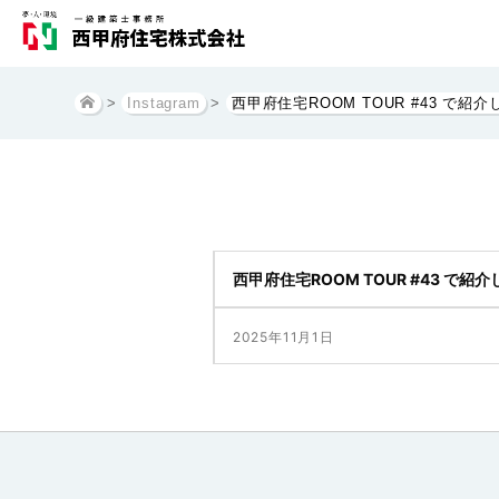
>
Instagram
>
西甲府住宅ROOM TOUR #43 で紹
西甲府住宅ROOM TOUR #43 で
落ち着いた色味が心を整えてくれる
2025年11月1日
山梨でお家を建てるなら西甲府住宅
@nishikofujyutakuofficial
#西甲府住宅
#甲府住宅展示場
#昭和住宅展示場