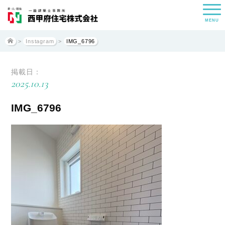
MENU
>
Instagram
>
IMG_6796
掲載日：
2025.10.13
IMG_6796