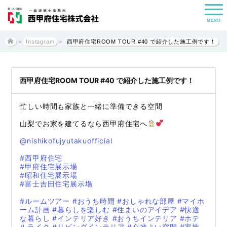
MENU
>
Instagram
>
西甲府住宅ROOM TOUR #40 で紹介した施工例です！
西甲府住宅ROOM TOUR #40 で紹介した施工例です！
忙しい時間も家族と一緒に準備できる空間
山梨でお家を建てるなら西甲府住宅へ
@nishikofujyutakuofficial
#西甲府住宅
#甲府住宅展示場
#昭和住宅展示場
#富士吉田住宅展示場
#ルームツアー
#おうち時間
#おしゃれな部屋
#マイホ
ーム計画
#暮らしを楽しむ
#住まいのアイデア
#快適
な暮らし
#インテリア好き
#おうちインテリア
#ホテ
ルライク
#リビングインテリア
#心地よい空間
#家族