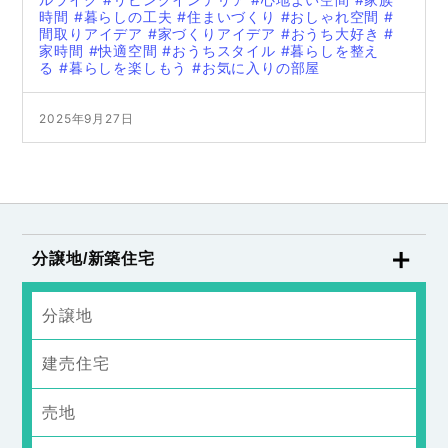
時間
#暮らしの工夫
#住まいづくり
#おしゃれ空間
#
間取りアイデア
#家づくりアイデア
#おうち大好き
#
家時間
#快適空間
#おうちスタイル
#暮らしを整え
る
#暮らしを楽しもう
#お気に入りの部屋
2025年9月27日
分譲地/新築住宅
分譲地
建売住宅
売地