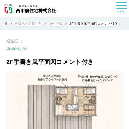
MENU
>
分譲地 / 新築住宅
>
物件情報
>
2F手書き風平面図コメント付き
掲載日：
2026.6.30
2F手書き風平面図コメント付き