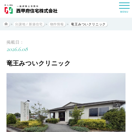
MENU
>
分譲地 / 新築住宅
>
物件情報
>
竜王みついクリニック
掲載日：
2026.6.08
竜王みついクリニック