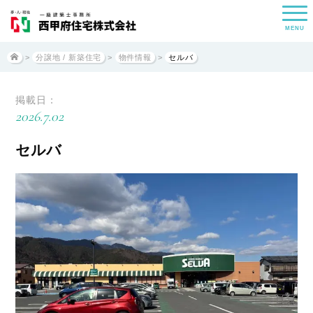
MENU
>
分譲地 / 新築住宅
>
物件情報
>
セルバ
掲載日：
2026.7.02
セルバ