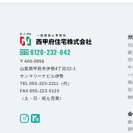
分
分
0120-232-042
建
売
〒400-0856
中
山梨県甲府市伊勢4丁目22-1
バ
サンマリーナビル伊勢
商
TEL 055-223-2211（代）
見
FAX 055-223-5123
物
（土・日・祝も営業）
会
拠
西