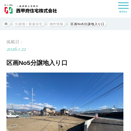
MENU
>
分譲地 / 新築住宅
>
物件情報
>
区画No5分譲地入り口
掲載日：
2026.1.22
区画No5分譲地入り口