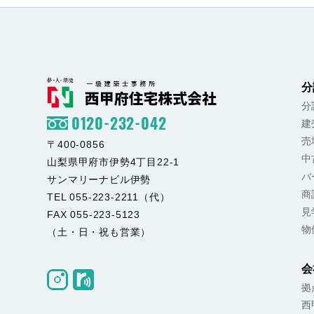
分
分
0120-232-042
建
売
〒400-0856
中
山梨県甲府市伊勢4丁目22-1
バ
サンマリーナビル伊勢
商
TEL 055-223-2211（代）
見
FAX 055-223-5123
物
（土・日・祝も営業）
会
拠
西