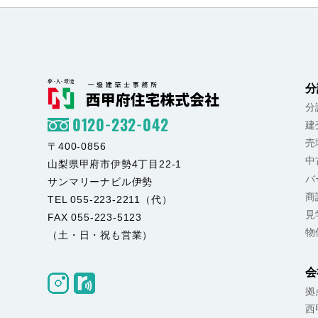
分
分
0120-232-042
建
売
〒400-0856
中
山梨県甲府市伊勢4丁目22-1
バ
サンマリーナビル伊勢
商
TEL 055-223-2211（代）
見
FAX 055-223-5123
物
（土・日・祝も営業）
会
拠
西