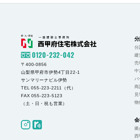
分
分
0120-232-042
建
売
〒400-0856
中
山梨県甲府市伊勢4丁目22-1
バ
サンマリーナビル伊勢
商
TEL 055-223-2211（代）
見
FAX 055-223-5123
物
（土・日・祝も営業）
会
拠
西