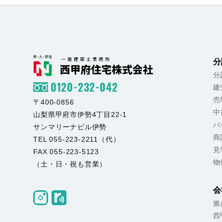
分
分
0120-232-042
建
売
〒400-0856
中
山梨県甲府市伊勢4丁目22-1
バ
サンマリーナビル伊勢
商
TEL 055-223-2211（代）
見
FAX 055-223-5123
物
（土・日・祝も営業）
会
拠
西