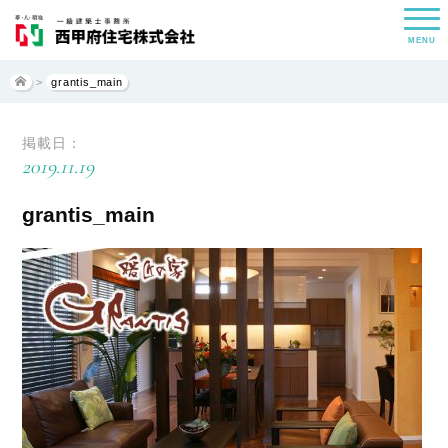
MENU
>
grantis_main
掲載日：
2019.11.19
grantis_main