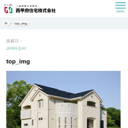
MENU
>
top_img
掲載日：
2020.5.01
top_img