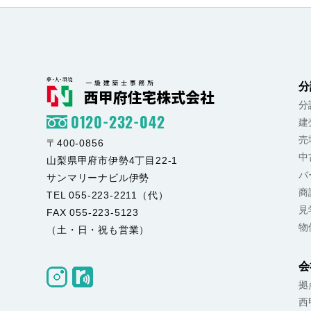
分
分
0120-232-042
建
売
〒400-0856
中
山梨県甲府市伊勢4丁目22-1
バ
サンマリーナビル伊勢
商
TEL 055-223-2211（代）
見
FAX 055-223-5123
物
（土・日・祝も営業）
会
拠
西