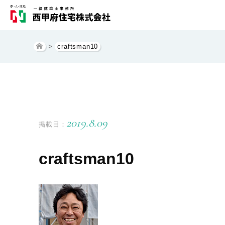
>
craftsman10
2019.8.09
掲載日：
craftsman10