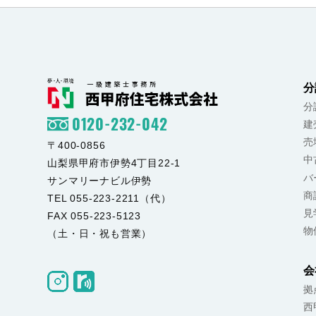
分
分
0120-232-042
建
売
〒400-0856
中
山梨県甲府市伊勢4丁目22-1
バ
サンマリーナビル伊勢
商
TEL 055-223-2211（代）
見
FAX 055-223-5123
物
（土・日・祝も営業）
会
拠
西