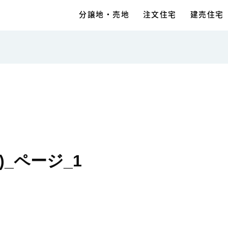
分譲地・売地
注文住宅
建売住宅
)_ページ_1