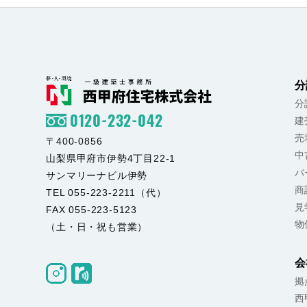
分
分
0120-232-042
建
売
〒400-0856
中
山梨県甲府市伊勢4丁目22-1
バ
サンマリーナビル伊勢
商
TEL 055-223-2211（代）
見
FAX 055-223-5123
物
（土・日・祝も営業）
会
拠
西