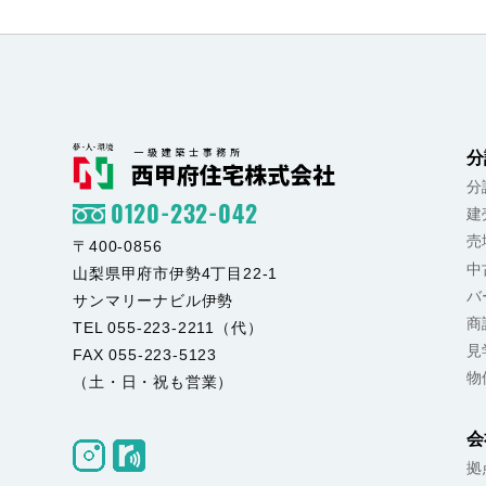
分
分
0120-232-042
建
売
〒400-0856
中
山梨県甲府市伊勢4丁目22-1
バ
サンマリーナビル伊勢
商
TEL 055-223-2211（代）
見
FAX 055-223-5123
物
（土・日・祝も営業）
会
拠