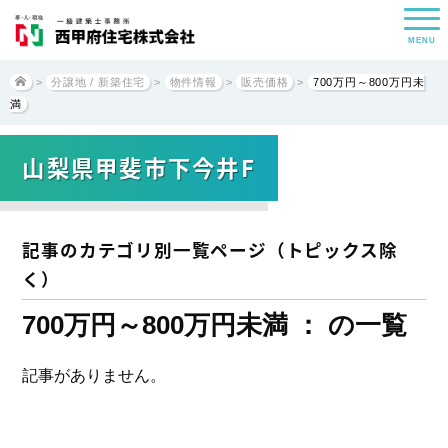
MENU
>
分譲地 / 新築住宅
>
物件情報
>
販売価格
>
700万円～800万円未
満
山梨県甲斐市下今井F
記事のカテゴリ別一覧ページ（トピックス除
く）
700万円～800万円未満 ： の一覧
記事がありません。