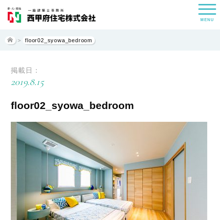
MENU
>
floor02_syowa_bedroom
掲載日：
2019.8.15
floor02_syowa_bedroom