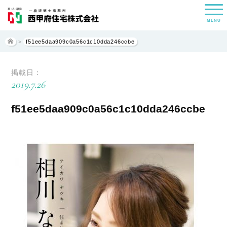
MENU
>
f51ee5daa909c0a56c1c10dda246ccbe
掲載日：
2019.7.26
f51ee5daa909c0a56c1c10dda246ccbe