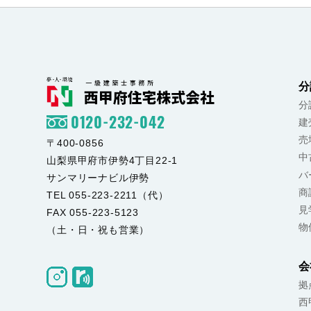
分
分
0120-232-042
建
売
〒400-0856
中
山梨県甲府市伊勢4丁目22-1
バ
サンマリーナビル伊勢
商
TEL 055-223-2211（代）
見
FAX 055-223-5123
物
（土・日・祝も営業）
会
拠
西