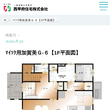
MENU
>
ﾏｲｿｸ用加賀美Ｇ-６【1F平面図】
掲載日：
2020.8.29
ﾏｲｿｸ用加賀美Ｇ-６【1F平面図】