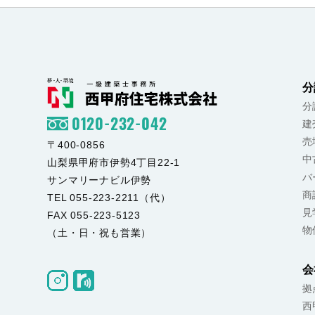
分
分
0120-232-042
建
売
〒400-0856
中
山梨県甲府市伊勢4丁目22-1
バ
サンマリーナビル伊勢
商
TEL 055-223-2211（代）
見
FAX 055-223-5123
物
（土・日・祝も営業）
会
拠
西