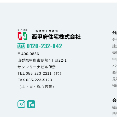
分
分
0120-232-042
建
売
〒400-0856
中
山梨県甲府市伊勢4丁目22-1
バ
サンマリーナビル伊勢
商
TEL 055-223-2211（代）
見
FAX 055-223-5123
物
（土・日・祝も営業）
会
拠
西