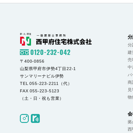
分
分
0120-232-042
建
売
〒400-0856
中
山梨県甲府市伊勢4丁目22-1
バ
サンマリーナビル伊勢
商
TEL 055-223-2211（代）
見
FAX 055-223-5123
物
（土・日・祝も営業）
会
拠
西