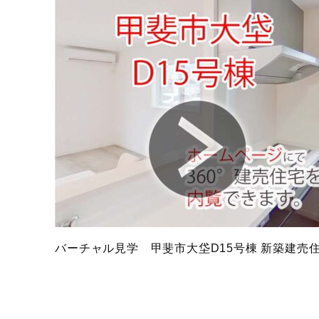
バーチャル見学 甲斐市大垈D15号棟 新築建売