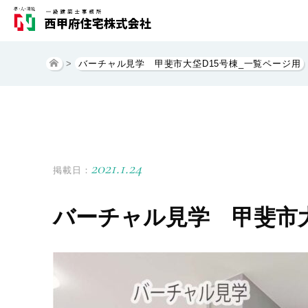
>
バーチャル見学 甲斐市大垈D15号棟_一覧ページ用
2021.1.24
掲載日：
バーチャル見学 甲斐市大