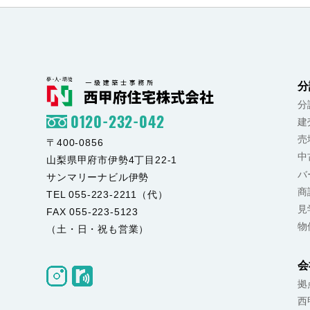
分
分
0120-232-042
建
売
〒400-0856
中
山梨県甲府市伊勢4丁目22-1
バ
サンマリーナビル伊勢
商
TEL 055-223-2211（代）
見
FAX 055-223-5123
物
（土・日・祝も営業）
会
拠
西