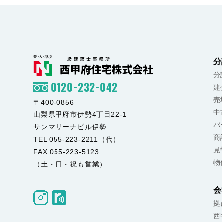
分
分
0120-232-042
建
売
〒400-0856
中
山梨県甲府市伊勢4丁目22-1
バ
サンマリーナビル伊勢
商
TEL 055-223-2211（代）
見
FAX 055-223-5123
物
（土・日・祝も営業）
会
拠
西