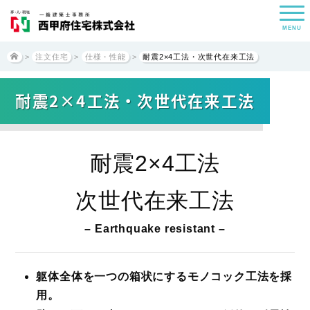
MENU
>
注文住宅
>
仕様・性能
>
耐震2×4工法・次世代在来工法
耐震2×4工法・次世代在来工法
耐震2×4工法
次世代在来工法
– Earthquake resistant –
躯体全体を一つの箱状にするモノコック工法を採
用。