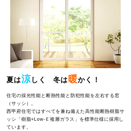
涼
暖
夏は
しく 冬は
かく！
住宅の採光性能と断熱性能と防犯性能を左右する窓
（サッシ）。
西甲府住宅ではすべてを兼ね備えた高性能断熱樹脂サ
ッシ「樹脂+Low-Ｅ複層ガラス」を標準仕様に採用し
ています。