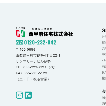
分
分
0120-232-042
建
売
〒400-0856
中
山梨県甲府市伊勢4丁目22-1
バ
サンマリーナビル伊勢
商
TEL 055-223-2211（代）
見
FAX 055-223-5123
物
（土・日・祝も営業）
会
拠
西