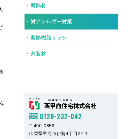
断熱材
人
対アレルギー対策
ど
断熱樹脂サッシ
の
外装材
適
な
0120-232-042
〒400-0856
山梨県甲府市伊勢4丁目22-1