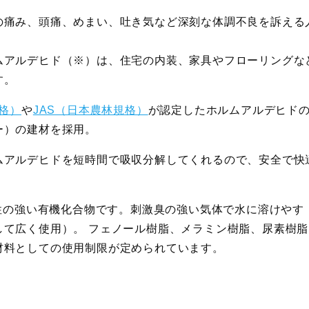
の痛み、頭痛、めまい、吐き気など深刻な体調不良を訴える
ムアルデヒド（※）は、住宅の内装、家具やフローリングな
す。
規格）
や
JAS（日本農林規格）
が認定したホルムアルデヒド
ー）の建材を採用。
ムアルデヒドを短時間で吸収分解してくれるので、安全で快
とは、毒性の強い有機化合物です。刺激臭の強い気体で水に溶けやす
して広く使用）。 フェノール樹脂、メラミン樹脂、尿素樹脂
材料としての使用制限が定められています。